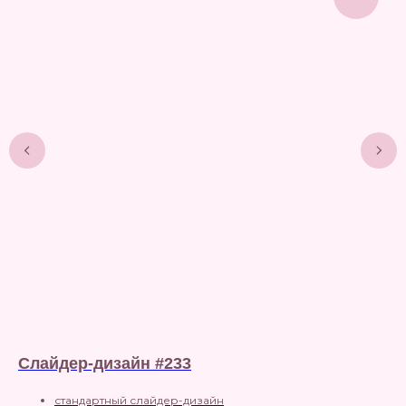
Слайдер-дизайн #233
С
ст
стандартный слайдер-дизайн
по