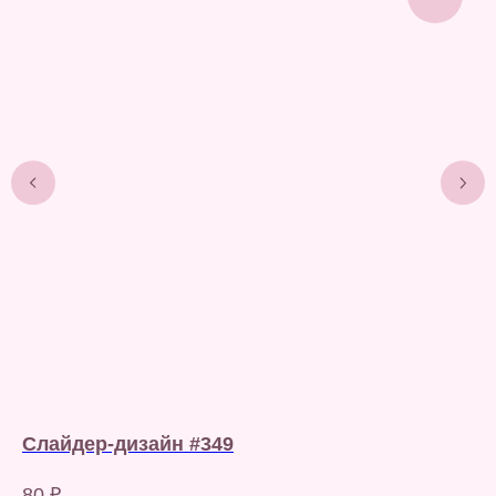
Cлайдер-дизайн #349
Сл
80
₽
80