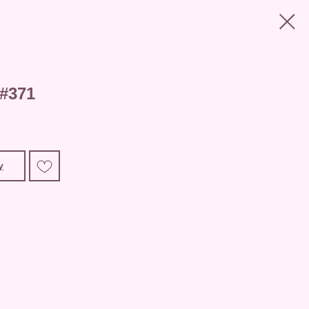
#371
у