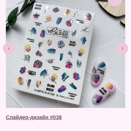
Слайдер-дизайн #038
С