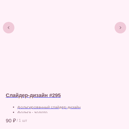
Слайдер-дизайн #295
Сл
фольгированный слайдер-дизайн
фольга - золото
подходит для использования на светлый фон
90
₽
80
/
1 шт