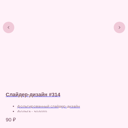
Слайдер-дизайн #314
С
фольгированный слайдер-дизайн
90
фольга - золото
подходит для использования на любой фон
90
₽