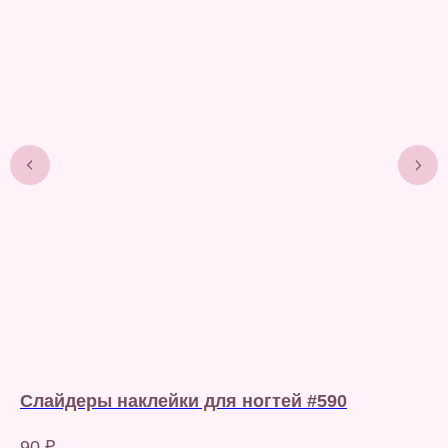
Слайдеры наклейки для ногтей #590
С
90
₽
90