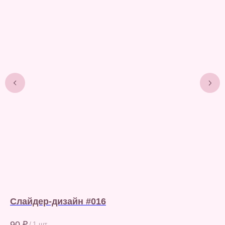
Слайдер-дизайн #016
Сл
90
₽
90
/
1 шт