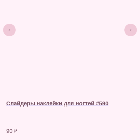
Слайдеры наклейки для ногтей #590
С
90
₽
90